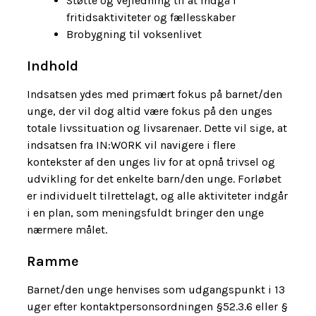
Støtte og vejledning til at indgå i
fritidsaktiviteter og fællesskaber
Brobygning til voksenlivet
Indhold
Indsatsen ydes med primært fokus på barnet/den
unge, der vil dog altid være fokus på den unges
totale livssituation og livsarenaer. Dette vil sige, at
indsatsen fra IN:WORK vil navigere i flere
kontekster af den unges liv for at opnå trivsel og
udvikling for det enkelte barn/den unge. Forløbet
er individuelt tilrettelagt, og alle aktiviteter indgår
i en plan, som meningsfuldt bringer den unge
nærmere målet.
Ramme
Barnet/den unge henvises som udgangspunkt i 13
uger efter kontaktpersonsordningen §52.3.6 eller §